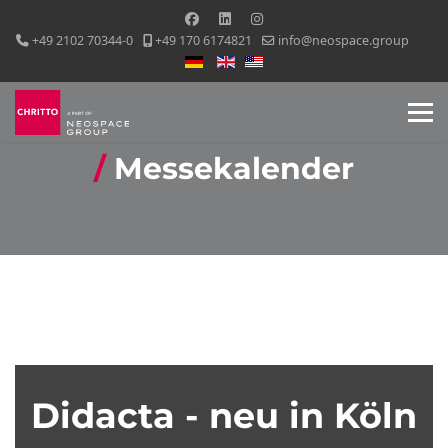
+49 2102 70344-0
+49 170 6174821
info@neospace.group
Sprache auswählen
Messekalender
Didacta - neu in Köln