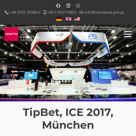
+49 2102 70344-0
+49 170 6174821
info@neospace.group
Sprache auswählen
TipBet, ICE 2017,
München