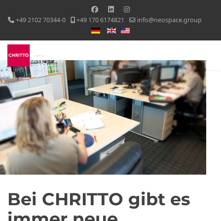
+49 2102 70344-0
+49 170 6174821
info@neospace.group
Sprache auswählen
Bei CHRITTO gibt es
immer neue