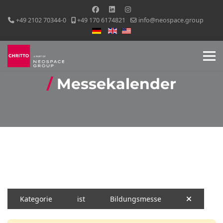
+49 2102 70344-0
+49 170 6174821
info@neospace.group
Sprache auswählen
Messekalender
Kategorie
ist
Bildungsmesse