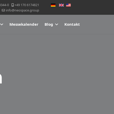
Sprache auswählen
0344-0
+49 170 6174821
info@neospace.group
Messekalender
Blog
Kontakt
n