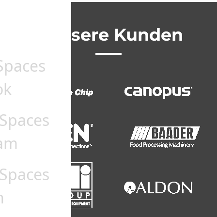
Unsere Kunden
Spaces
ok
Spaces
ram
Spaces
n