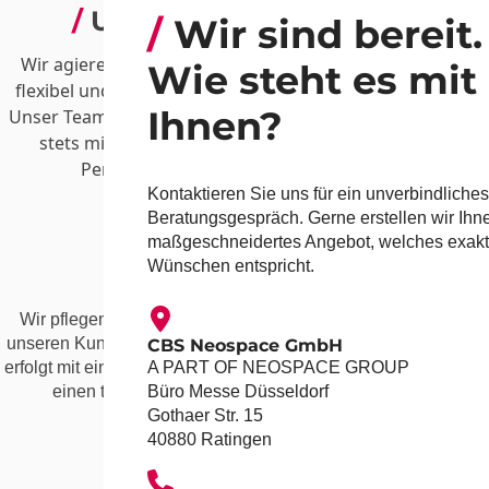
Unkompliziert
Wir sind bereit.
Wir agieren in unseren Arbeitsschritten
Wie steht es mit
flexibel und mit großer Aufmerksamkeit.
Ihnen?
Unser Team ist erfahren und geschult, um
stets mit einer lösungsorientierten
Perspektive vorzugehen.
Kontaktieren Sie uns für ein unverbindliches
Beratungsgespräch. Gerne erstellen wir Ihn
maßgeschneidertes Angebot, welches exakt
Wünschen entspricht.
Nah
Wir pflegen einen persönlichen Kontakt zu
unseren Kunden und Partnern. Die Betreuung
CBS Neospace GmbH
A PART OF NEOSPACE GROUP
erfolgt mit einem direkten Ansprechpartner, um
Büro Messe Düsseldorf
einen transparenten Austausch zu
Gothaer Str. 15
gewährleisten.
40880 Ratingen