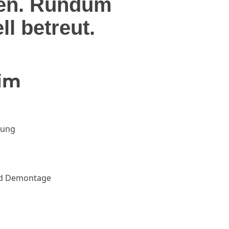
nen. Rundum
ll betreut.
 im
rung
und Demontage