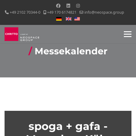
+49 2102 70344-0
+49 170 6174821
info@neospace.group
Sprache auswählen
Messekalender
spoga + gafa -