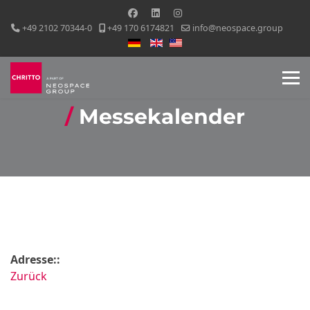
+49 2102 70344-0
+49 170 6174821
info@neospace.group
Sprache auswählen
Messekalender
Adresse::
Zurück