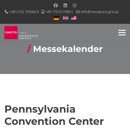
+49 2102 70344-0
+49 170 6174821
info@neospace.group
Sprache auswählen
Messekalender
Pennsylvania
Convention Center