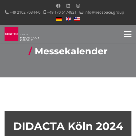
+49 2102 70344-0
+49 170 6174821
info@neospace.group
Sprache auswählen
Messekalender
DIDACTA Köln 2024