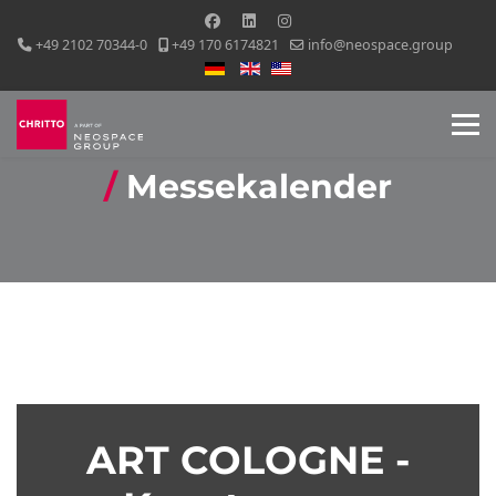
+49 2102 70344-0
+49 170 6174821
info@neospace.group
Sprache auswählen
Messekalender
ART COLOGNE -