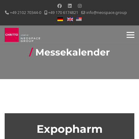
+49 2102 70344-0
+49 170 6174821
info@neospace.group
Sprache auswählen
Messekalender
Expopharm