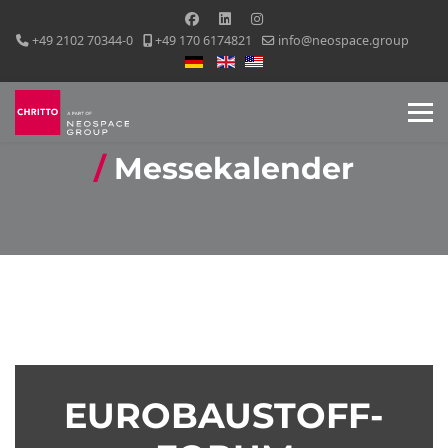
+49 2102 70344-0
+49 170 6174821
info@neospace.group
Sprache auswählen
Messekalender
EUROBAUSTOFF-