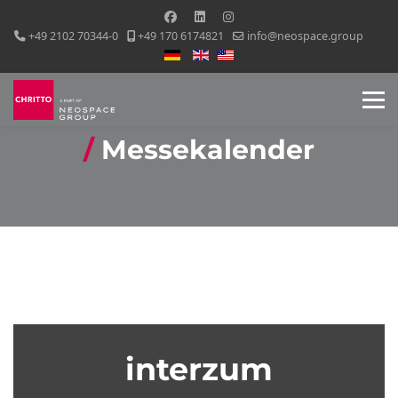
+49 2102 70344-0
+49 170 6174821
info@neospace.group
Sprache auswählen
Messekalender
interzum