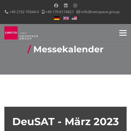
+49 2102 70344-0
+49 170 6174821
info@neospace.group
Sprache auswählen
Messekalender
DeuSAT - März 2023