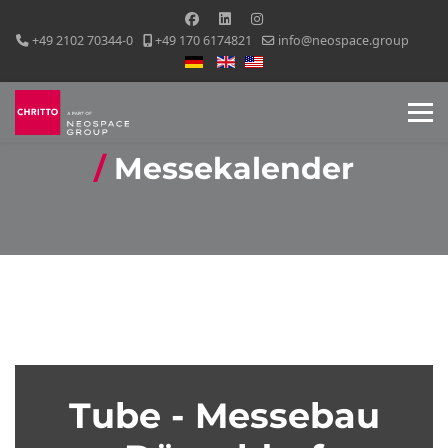
+49 2102 70344-0
+49 170 6174821
info@neospace.group
Sprache auswählen
Messekalender
Tube - Messebau