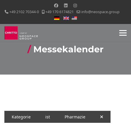
+49 2102 70344-0
+49 170 6174821
info@neospace.group
Sprache auswählen
Messekalender
Kategorie
ist
Pharmazie