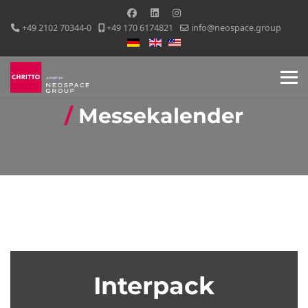
+49 2102 70344-0
+49 170 6174821
info@neospace.group
Sprache auswählen
Messekalender
Interpack