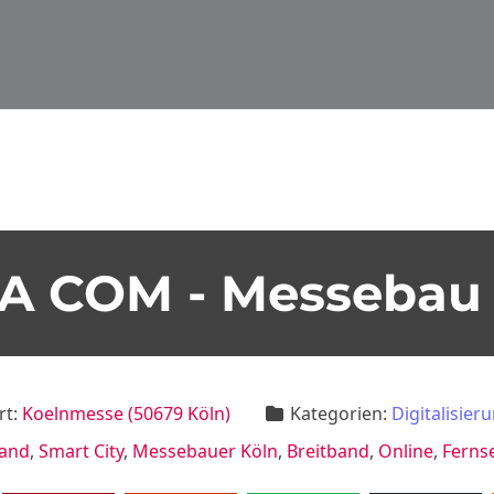
A COM - Messebau 
rt:
Koelnmesse (50679 Köln)
Kategorien:
Digitalisieru
and
,
Smart City
,
Messebauer Köln
,
Breitband
,
Online
,
Ferns