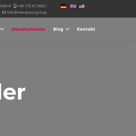
Sprache auswählen
0344-0
+49 170 6174821
info@neospace.group
Messekalender
Blog
Kontakt
er