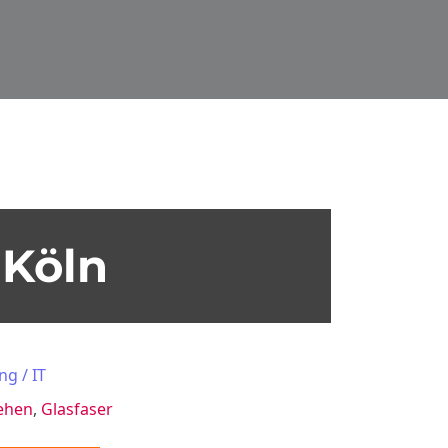
Köln
ng / IT
ehen
,
Glasfaser