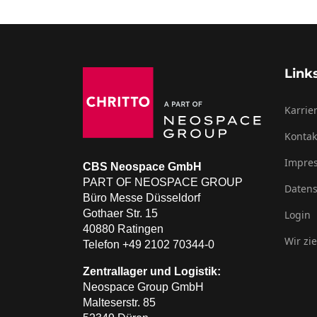
Link
Karrie
Kontak
Impre
CBS Neospace GmbH
PART OF NEOSPACE GROUP
Datens
Büro Messe Düsseldorf
Gothaer Str. 15
Login
40880 Ratingen
Wir zi
Telefon +49 2102 70344-0
Zentrallager und Logistik:
Neospace Group GmbH
Malteserstr. 85