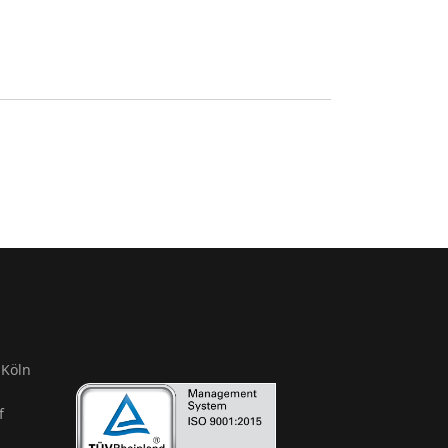
Köln
f