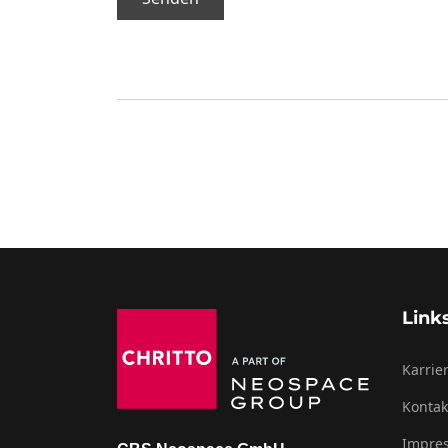
Link
Karrie
Kontak
Impre