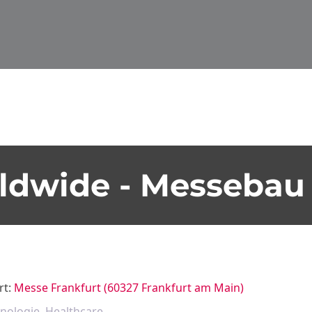
ldwide - Messebau 
rt:
Messe Frankfurt (60327 Frankfurt am Main)
nologie, Healthcare