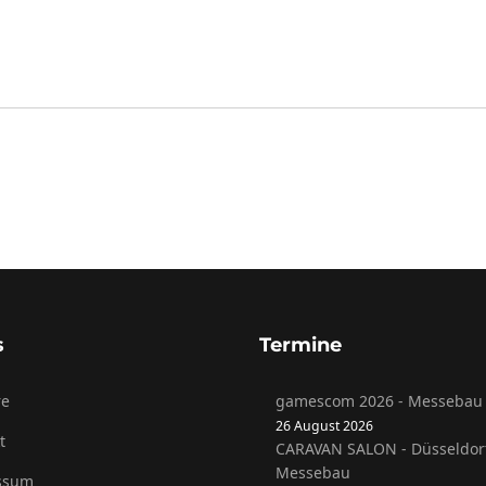
s
Termine
re
gamescom 2026 - Messebau 
26 August 2026
t
CARAVAN SALON - Düsseldor
Messebau
ssum