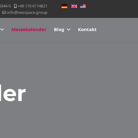
Sprache auswählen
0344-0
+49 170 6174821
info@neospace.group
Messekalender
Blog
Kontakt
er