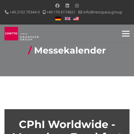
+49 2102 70344-0
+49 170 6174821
info@neospace.group
Sprache auswählen
Messekalender
CPhI Worldwide -