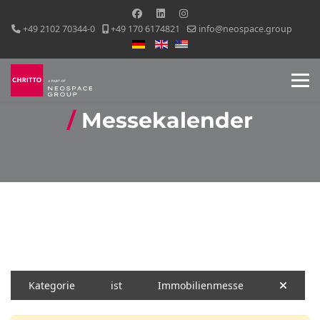
+49 2102 70344-0
+49 170 6174821
info@neospace.group
Sprache auswählen
Messekalender
Kategorie
ist
Immobilienmesse