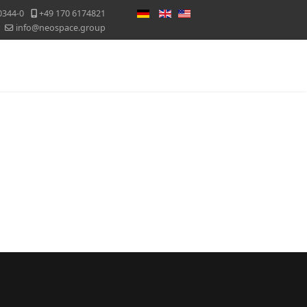
Sprache auswählen
0344-0
+49 170 6174821
info@neospace.group
Messekalender
Blog
Kontakt