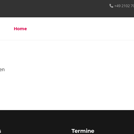
+49 2102 7
Home
Über uns
Leistungen
Referenzen
en
s
Termine