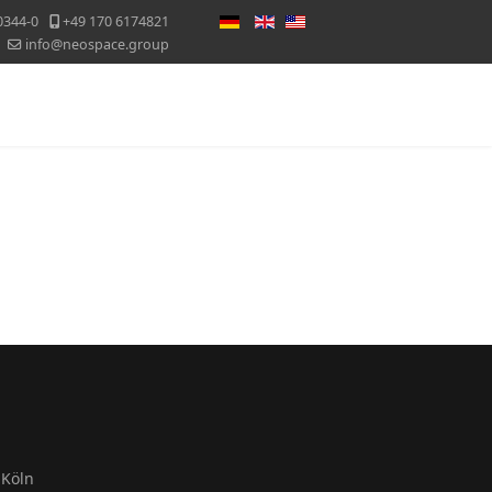
Sprache auswählen
0344-0
+49 170 6174821
info@neospace.group
Messekalender
Blog
Kontakt
Köln