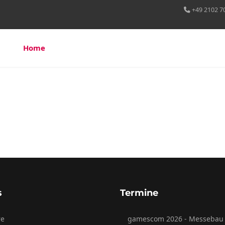
+49 2102 7
Home
Über uns
Leistungen
Referenzen
s
Termine
re
gamescom 2026 - Messebau 