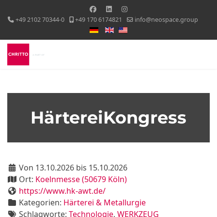
+49 2102 70344-0
+49 170 6174821
info@neospace.group
Sprache auswählen
HärtereiKongress
Von 13.10.2026 bis 15.10.2026
Ort:
Koelnmesse (50679 Köln)
https://www.hk-awt.de/
Kategorien:
Härterei & Metallurgie
Schlagworte:
Technologie
,
WERKZEUG