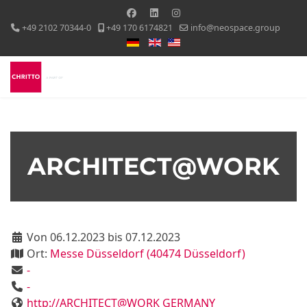
+49 2102 70344-0
+49 170 6174821
info@neospace.group
Sprache auswählen
ARCHITECT@WORK
Von 06.12.2023 bis 07.12.2023
Ort:
Messe Düsseldorf (40474 Düsseldorf)
-
-
http://ARCHITECT@WORK GERMANY