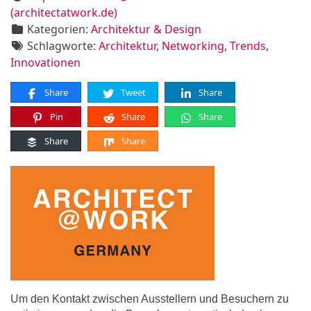
(architectatwork.de)
Kategorien:
Architektur & Design
Schlagworte:
Architektur
,
Networking
,
Trends
,
Innovationen
Share
Tweet
Share
Pin
Share
Share
Share
Share
Um den Kontakt zwischen Ausstellern und Besuchern zu