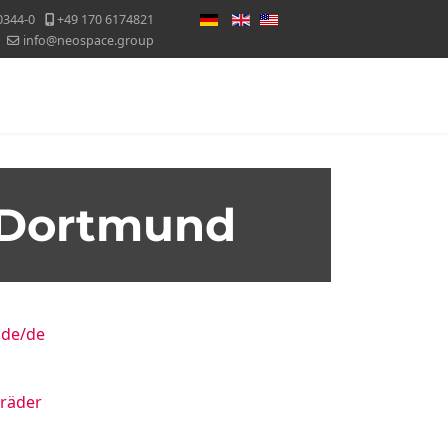
Sprache auswählen
0344-0
+49 170 6174821
info@neospace.group
Messekalender
Blog
Kontakt
 Dortmund
.de/de
räder