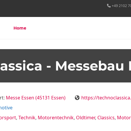
+49 2102 7
Home
Über uns
Leistungen
Referenzen
lassica - Messebau
rt:
Messe Essen (45131 Essen)
https://technoclassica
motive
orsport
,
Technik
,
Motorentechnik
,
Oldtimer
,
Classics
,
Motor