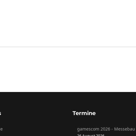
s
Termine
re
gamescom 2026 - Messebau 
26 August 2026