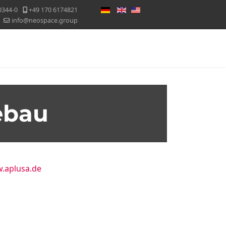
Sprache auswählen
0344-0
+49 170 6174821
info@neospace.group
Messekalender
Blog
Kontakt
ebau
w.aplusa.de