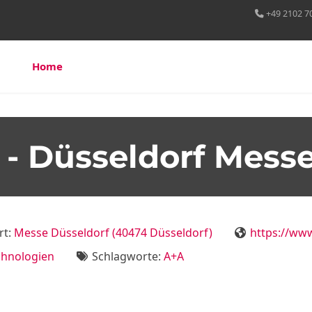
+49 2102 7
Home
Über uns
Leistungen
Referenzen
 - Düsseldorf Mess
rt:
Messe Düsseldorf (40474 Düsseldorf)
https://ww
chnologien
Schlagworte:
A+A