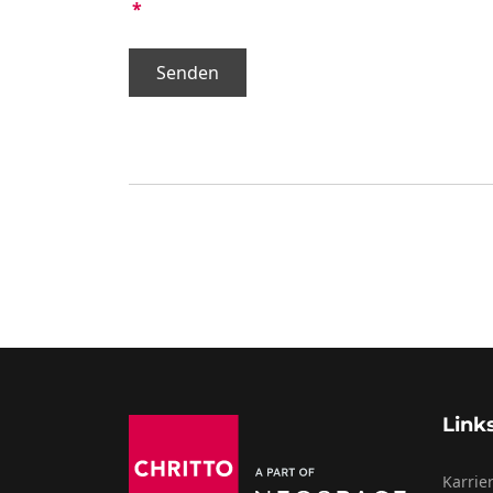
*
Senden
Link
Karrie