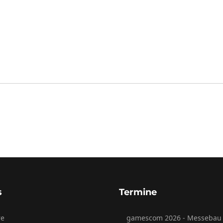
s
Termine
re
gamescom 2026 - Messebau 