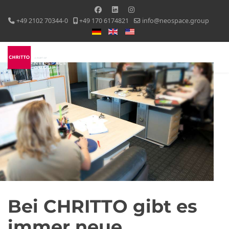
+49 2102 70344-0
+49 170 6174821
info@neospace.group
Select your language
Bei CHRITTO gibt es
immer neue