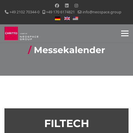
+49 2102 70344-0
+49 170 6174821
info@neospace.group
Sprache auswählen
Messekalender
FILTECH