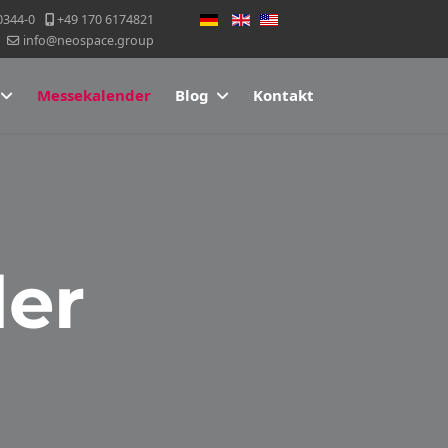
Sprache auswählen
0344-0
+49 170 6174821
info@neospace.group
Messekalender
Blog
Kontakt
er