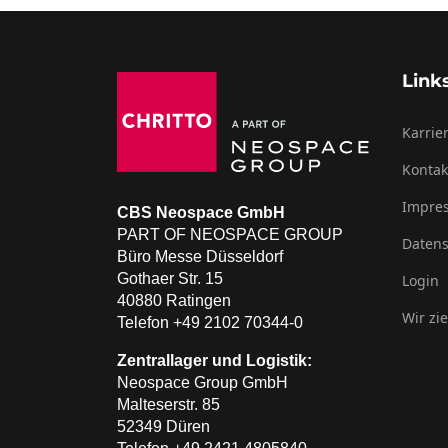
Link
Karrie
Kontak
Impre
CBS Neospace GmbH
PART OF NEOSPACE GROUP
Datens
Büro Messe Düsseldorf
Gothaer Str. 15
Login
40880 Ratingen
Wir zi
Telefon +49 2102 70344-0
Zentrallager und Logistik:
Neospace Group GmbH
Malteserstr. 85
52349 Düren