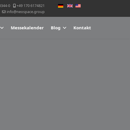
Sprache auswählen
0344-0
+49 170 6174821
info@neospace.group
Messekalender
Blog
Kontakt