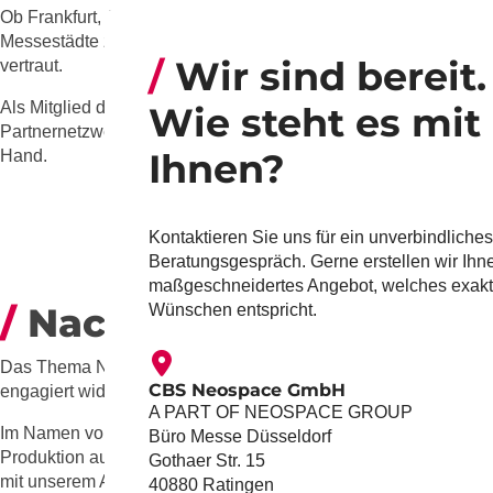
Ob Frankfurt, Amsterdam oder Paris – unsere beiden Standorte 
Messestädte zu gewährleisten. Dank unserer langjährigen Expe
Wir sind bereit.
vertraut.
Als Mitglied des FAMAB Kommunikationsverbands im Veranstaltu
Wie steht es mit
Partnernetzwerk und unseren hochqualifizierten und zuverlässi
Ihnen?
Hand.
Kontaktieren Sie uns für ein unverbindliches
Beratungsgespräch. Gerne erstellen wir Ihn
maßgeschneidertes Angebot, welches exakt
Nachhaltigkeit
Wünschen entspricht.
Das Thema Nachhaltigkeit ist für unser Unternehmen von gro
CBS Neospace GmbH
engagiert widmen. Aufgrund der Beschleunigung innerhalb der 
A PART OF NEOSPACE GROUP
Im Namen von CHRITTO setzen wir uns für ein bewusstes Hande
Büro Messe Düsseldorf
Produktion auf nachwachsende Rohstoffe zu achten. Bei unsere
Gothaer Str. 15
mit unserem Anteil für einen aktiven Umweltschutz beitragen.
40880 Ratingen