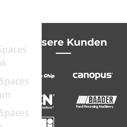
Unsere Kunden
Spaces
ok
Spaces
ram
Spaces
n