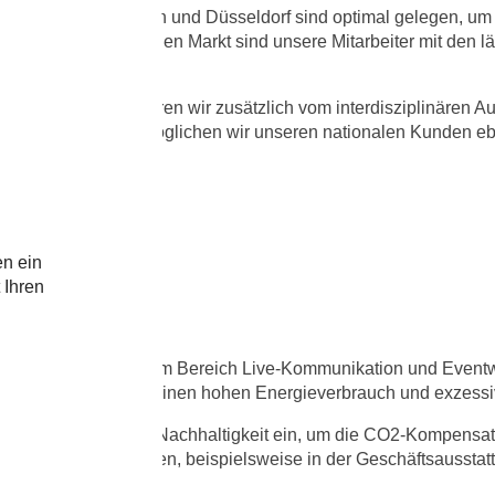
in der Nähe von Köln und Düsseldorf sind optimal gelegen, um e
rtise im internationalen Markt sind unsere Mitarbeiter mit de
ngswesen profitieren wir zusätzlich vom interdisziplinären A
gen Lieferanten ermöglichen wir unseren nationalen Kunden eben
en ein
 Ihren
ßer Bedeutung. Auch im Bereich Live-Kommunikation und Event
Branche, die durch einen hohen Energieverbrauch und exzessiv
ln im Bereich der Nachhaltigkeit ein, um die CO2-Kompensati
n eigenen Materialien, beispielsweise in der Geschäftsausstat