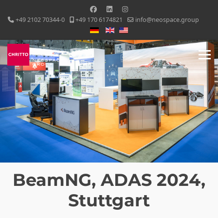
+49 2102 70344-0
+49 170 6174821
info@neospace.group
Sprache auswählen
BeamNG, ADAS 2024,
Stuttgart