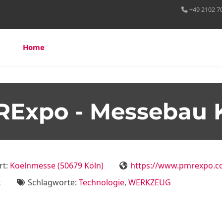
+49 2102 7
Home
Über uns
Leistungen
Referenzen
Expo - Messebau 
rt:
Koelnmesse (50679 Köln)
https://www.pmrexpo.c
k
Schlagworte:
Technologie
,
WERKZEUG