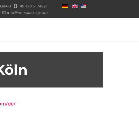
Sprache auswählen
0344-0
+49 170 6174821
info@neospace.group
Messekalender
Blog
Kontakt
Köln
om/de/