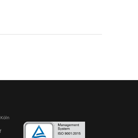
Köln
f