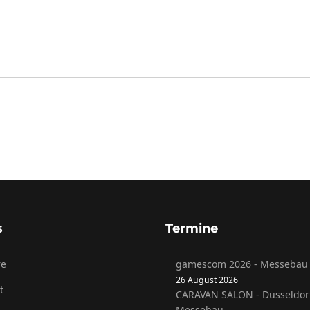
s
Termine
re
gamescom 2026 - Messebau 
26 August 2026
t
CARAVAN SALON - Düsseldor
Messebau