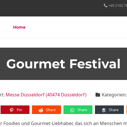
+49 2102 7
Home
Über uns
Leistungen
Referenzen
Gourmet Festival
rt:
Messe Düsseldorf (40474 Düsseldorf)
Kategorien
Pin
Share
Share
Share
für Foodies und Gourmet-Liebhaber, das sich an Menschen m