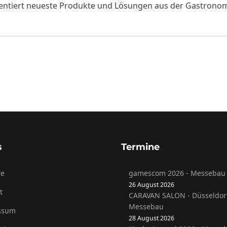
räsentiert neueste Produkte und Lösungen aus der Gastrono
s
Termine
re
gamescom 2026 - Messebau 
26 August 2026
t
CARAVAN SALON - Düsseldor
Messebau
ssum
28 August 2026