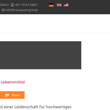
Sprache auswählen
0344-0
+49 170 6174821
info@neospace.group
Messekalender
Blog
Kontakt
:
Lebensmittel
Share
it einer Leidenschaft für hochwertiges