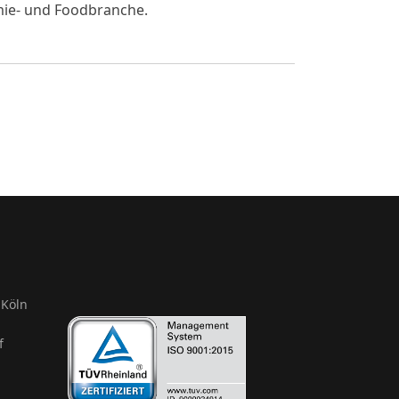
mie- und Foodbranche.
Köln
f