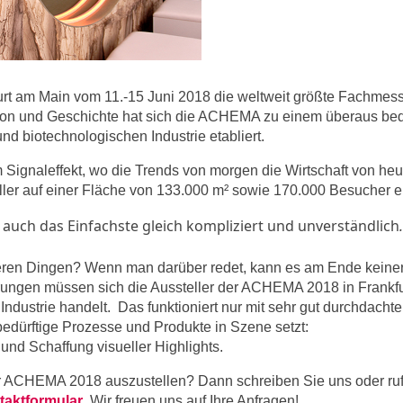
urt am Main vom 11.-15 Juni 2018 die weltweit größte Fachmesse
tion und Geschichte hat sich die ACHEMA zu einem überaus b
nd biotechnologischen Industrie etabliert.
em Signaleffekt, wo die Trends von morgen die Wirtschaft von he
ler auf einer Fläche von 133.000 m² sowie 170.000 Besucher er
auch das Einfachste gleich kompliziert und unverständlich
.
rteren Dingen? Wenn man darüber redet, kann es am Ende kein
ngen müssen sich die Aussteller der ACHEMA 2018 in Frankfu
Industrie handelt. Das funktioniert nur mit sehr gut durchdach
bedürftige Prozesse und Produkte in Szene setzt:
und Schaffung visueller Highlights.
r ACHEMA 2018 auszustellen? Dann schreiben Sie uns oder ruf
taktformular
. Wir freuen uns auf Ihre Anfragen!