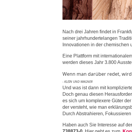
Nach drei Jahren findet in Frankf
seiner jahrhundertelangen Tradi
Innovationen in der chemischen u
Eine Plattform mit international
werden dieses Jahr 3.800 Ausstel
Wenn man darüber redet, wird 
- KLEIN UND WAGNER
Und was ist dann mit komplizie
Doch genau diesen Herausforderu
es sich um komplexere Güter der 
der versteht, wie man erklärungs
Durch Abstrahieren, Fokussieren 
Haben auch Sie Interesse auf de
738873-0
.
Hier geht es zum
Kon