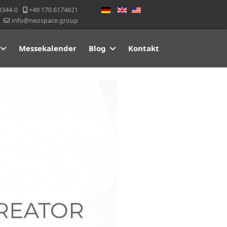
Sprache auswählen
0344-0
+49 170 6174821
info@neospace.group
Messekalender
Blog
Kontakt