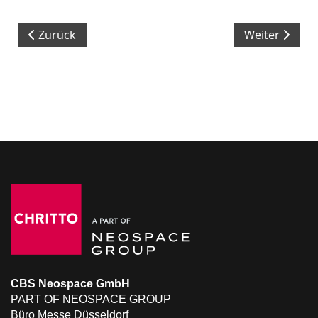
Vorheriger Beitrag: CBS realisiert Deutschen Pavillion
Nächster Beit
Zurück
Weiter
CBS Neospace GmbH
PART OF NEOSPACE GROUP
Büro Messe Düsseldorf