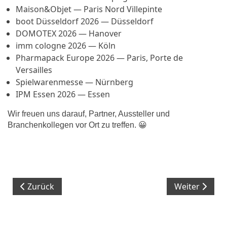
Maison&Objet — Paris Nord Villepinte
boot Düsseldorf 2026 — Düsseldorf
DOMOTEX 2026 — Hanover
imm cologne 2026 — Köln
Pharmapack Europe 2026 — Paris, Porte de
Versailles
Spielwarenmesse — Nürnberg
IPM Essen 2026 — Essen
Wir freuen uns darauf, Partner, Aussteller und
Branchenkollegen vor Ort zu treffen. 😀
Vorheriger Beitrag: FEIMEC 2026 in São Paulo
Nächster Beit
Zurück
Weiter